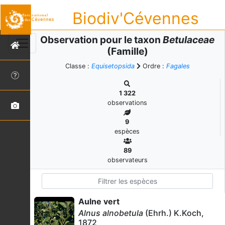
Biodiv'Cévennes
Observation pour le taxon
Betulaceae
(Famille)
Classe :
Equisetopsida
Ordre :
Fagales
1 322
observations
9
espèces
89
observateurs
Aulne vert
Alnus alnobetula
(Ehrh.) K.Koch,
1872