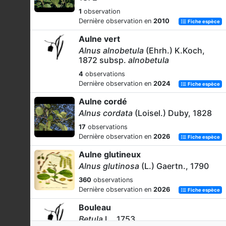
1
observation
Dernière observation en
2010
Fiche espèce
Aulne vert
Alnus alnobetula
(Ehrh.) K.Koch,
1872 subsp.
alnobetula
4
observations
Dernière observation en
2024
Fiche espèce
Aulne cordé
Alnus cordata
(Loisel.) Duby, 1828
17
observations
Dernière observation en
2026
Fiche espèce
Aulne glutineux
Alnus glutinosa
(L.) Gaertn., 1790
360
observations
Dernière observation en
2026
Fiche espèce
Bouleau
Betula
L., 1753