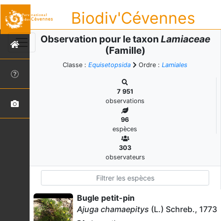
Biodiv'Cévennes
Observation pour le taxon
Lamiaceae
(Famille)
Classe :
Equisetopsida
Ordre :
Lamiales
7 951
observations
96
espèces
303
observateurs
Bugle petit-pin
Ajuga chamaepitys
(L.) Schreb., 1773