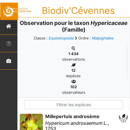
Biodiv'Cévennes
Observation pour le taxon
Hypericaceae
(Famille)
Classe :
Equisetopsida
Ordre :
Malpighiales
1 434
observations
12
espèces
102
observateurs
Millepertuis androsème
Hypericum androsaemum
L.,
1753