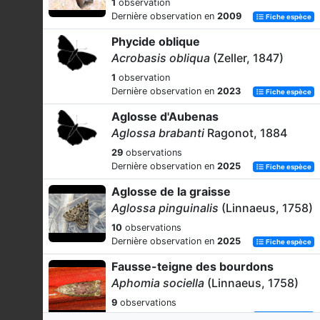
1
observation
Dernière observation en
2009
Fiche espèce
Phycide oblique
Acrobasis obliqua
(Zeller, 1847)
1
observation
Dernière observation en
2023
Fiche espèce
Aglosse d'Aubenas
Aglossa brabanti
Ragonot, 1884
29
observations
Dernière observation en
2025
Fiche espèce
Aglosse de la graisse
Aglossa pinguinalis
(Linnaeus, 1758)
10
observations
Dernière observation en
2025
Fiche espèce
Fausse-teigne des bourdons
Aphomia sociella
(Linnaeus, 1758)
9
observations
Dernière observation en
2025
Fiche espèce