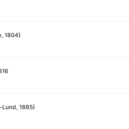
e, 1804)
816
-Lund, 1885)