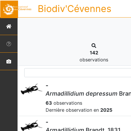
Biodiv'Cévennes
142
observations
-
Armadillidium depressum
Bran
63
observations
Dernière observation en
2025
-
Armadillidium
Brandt, 1831