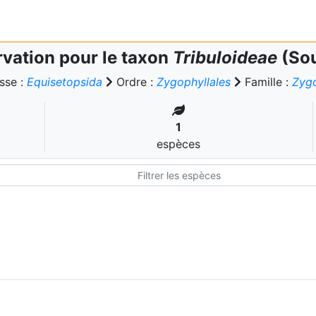
vation pour le taxon
Tribuloideae
(Sou
sse :
Equisetopsida
Ordre :
Zygophyllales
Famille :
Zygo
1
espèces