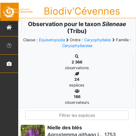
Biodiv'Cévennes
Observation pour le taxon
Sileneae
(Tribu)
Classe :
Equisetopsida
Ordre :
Caryophyllales
Famille :
Caryophyllaceae
2 366
observations
24
espèces
186
observateurs
Nielle des blés
Agrostemma githago
L., 1753