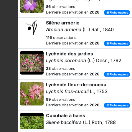
86
observations
Dernière observation en
2026
Fiche espèce
Silène armérie
Atocion armeria
(L.) Raf., 1840
116
observations
Dernière observation en
2026
Fiche espèce
Lychnide des jardins
Lychnis coronaria
(L.) Desr., 1792
23
observations
Dernière observation en
2026
Fiche espèce
Lychnide fleur-de-coucou
Lychnis flos-cuculi
L., 1753
99
observations
Dernière observation en
2026
Fiche espèce
Cucubale à baies
Silene baccifera
(L.) Roth, 1788
4
observations