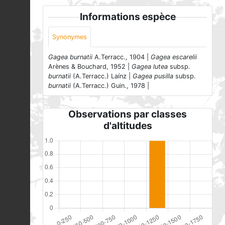
Informations espèce
Synonymes
Gagea burnatii
A.Terracc., 1904 |
Gagea escarelii
Arènes & Bouchard, 1952 |
Gagea lutea
subsp.
burnatii
(A.Terracc.) Laínz |
Gagea pusilla
subsp.
burnatii
(A.Terracc.) Guin., 1978 |
Observations par classes
d'altitudes