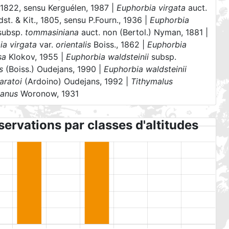
 1822, sensu Kerguélen, 1987 |
Euphorbia virgata
auct.
st. & Kit., 1805, sensu P.Fourn., 1936 |
Euphorbia
subsp.
tommasiniana
auct. non (Bertol.) Nyman, 1881 |
ia virgata
var.
orientalis
Boiss., 1862 |
Euphorbia
sa
Klokov, 1955 |
Euphorbia waldsteinii
subsp.
s
(Boiss.) Oudejans, 1990 |
Euphorbia waldsteinii
aratoi
(Ardoino) Oudejans, 1992 |
Tithymalus
ianus
Woronow, 1931
ervations par classes d'altitudes