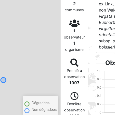
2
ex Link,
non Wald
communes
virgata
Euphorb
virgulto
1
orientali
observateur
subsp.
s
1
boissier
organisme
Obs
Première
observation
1997
Dégradées
Dernière
Non dégradées
observation