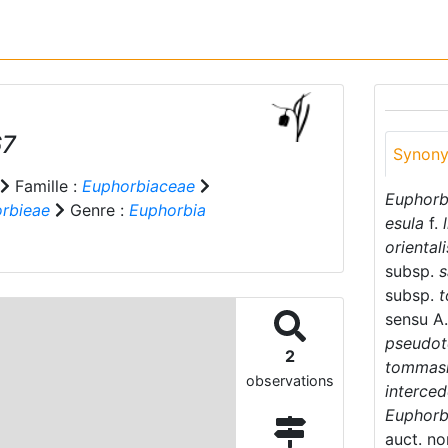
67
Synon
Famille :
Euphorbiaceae
Euphorbi
rbieae
Genre :
Euphorbia
esula
f.
l
orientali
subsp.
s
subsp.
t
sensu A.
pseudot
2
tommasi
observations
interce
Euphorb
auct. no