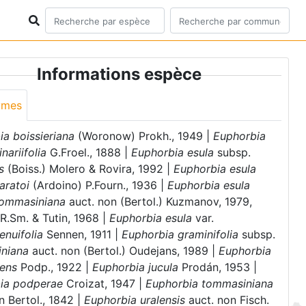
Informations espèce
ymes
a boissieriana
(Woronow) Prokh., 1949 |
Euphorbia
inariifolia
G.Froel., 1888 |
Euphorbia esula
subsp.
s
(Boiss.) Molero & Rovira, 1992 |
Euphorbia esula
aratoi
(Ardoino) P.Fourn., 1936 |
Euphorbia esula
ommasiniana
auct. non (Bertol.) Kuzmanov, 1979,
R.Sm. & Tutin, 1968 |
Euphorbia esula
var.
enuifolia
Sennen, 1911 |
Euphorbia graminifolia
subsp.
niana
auct. non (Bertol.) Oudejans, 1989 |
Euphorbia
dens
Podp., 1922 |
Euphorbia jucula
Prodán, 1953 |
ia podperae
Croizat, 1947 |
Euphorbia tommasiniana
n Bertol., 1842 |
Euphorbia uralensis
auct. non Fisch.