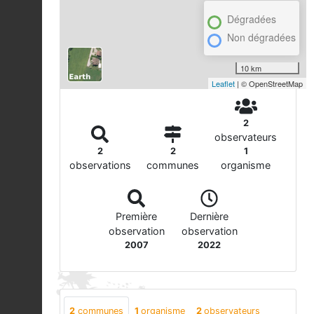
Dégradées
Non dégradées
10 km
Leaflet
| © OpenStreetMap
2
observateurs
2
2
1
observations
communes
organisme
Première
Dernière
observation
observation
2007
2022
2
communes
1
organisme
2
observateurs