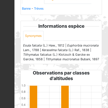
Banne
-
Trèves
Informations espèce
Synonymes
Esula falcata
(L.) Haw., 1812 |
Euphorbia mucronata
Lam., 1788 |
Keraselma falcata
(L.) Raf., 1838 |
Tithymalus falcatus
(L.) Klotzsch & Garcke ex
Garcke, 1858 |
Tithymalus mucronatus
Bubani, 1897
Observations par classes
d'altitudes