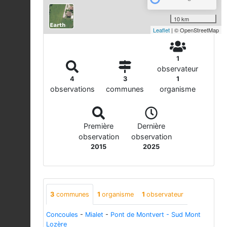
10 km
Leaflet
| © OpenStreetMap
1
observateur
4
3
1
observations
communes
organisme
Première
Dernière
observation
observation
2015
2025
3
communes
1
organisme
1
observateur
Concoules
-
Mialet
-
Pont de Montvert - Sud Mont
Lozère