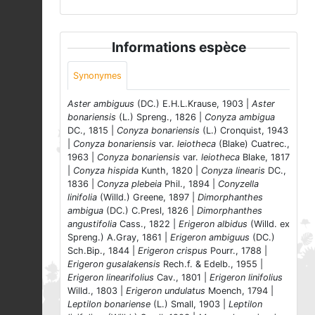
Informations espèce
Synonymes
Aster ambiguus
(DC.) E.H.L.Krause, 1903 |
Aster
bonariensis
(L.) Spreng., 1826 |
Conyza ambigua
DC., 1815 |
Conyza bonariensis
(L.) Cronquist, 1943
|
Conyza bonariensis
var.
leiotheca
(Blake) Cuatrec.,
1963 |
Conyza bonariensis
var.
leiotheca
Blake, 1817
|
Conyza hispida
Kunth, 1820 |
Conyza linearis
DC.,
1836 |
Conyza plebeia
Phil., 1894 |
Conyzella
linifolia
(Willd.) Greene, 1897 |
Dimorphanthes
ambigua
(DC.) C.Presl, 1826 |
Dimorphanthes
angustifolia
Cass., 1822 |
Erigeron albidus
(Willd. ex
Spreng.) A.Gray, 1861 |
Erigeron ambiguus
(DC.)
Sch.Bip., 1844 |
Erigeron crispus
Pourr., 1788 |
Erigeron gusalakensis
Rech.f. & Edelb., 1955 |
Erigeron linearifolius
Cav., 1801 |
Erigeron linifolius
Willd., 1803 |
Erigeron undulatus
Moench, 1794 |
Leptilon bonariense
(L.) Small, 1903 |
Leptilon