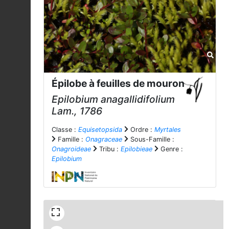
Épilobe à feuilles de mouron
Epilobium anagallidifolium
Lam., 1786
Classe :
Equisetopsida
Ordre :
Myrtales
Famille :
Onagraceae
Sous-Famille :
Onagroideae
Tribu :
Epilobieae
Genre :
Epilobium