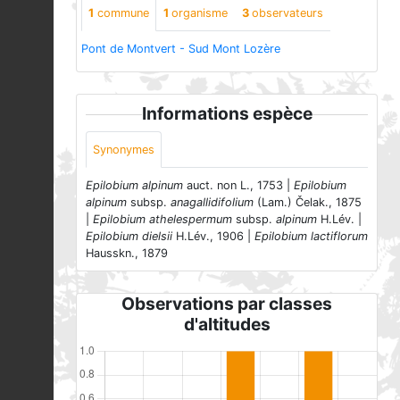
1
commune
1
organisme
3
observateurs
Pont de Montvert - Sud Mont Lozère
Informations espèce
Synonymes
Epilobium alpinum
auct. non L., 1753 |
Epilobium
alpinum
subsp.
anagallidifolium
(Lam.) Čelak., 1875
|
Epilobium athelespermum
subsp.
alpinum
H.Lév. |
Epilobium dielsii
H.Lév., 1906 |
Epilobium lactiflorum
Hausskn., 1879
Observations par classes
d'altitudes