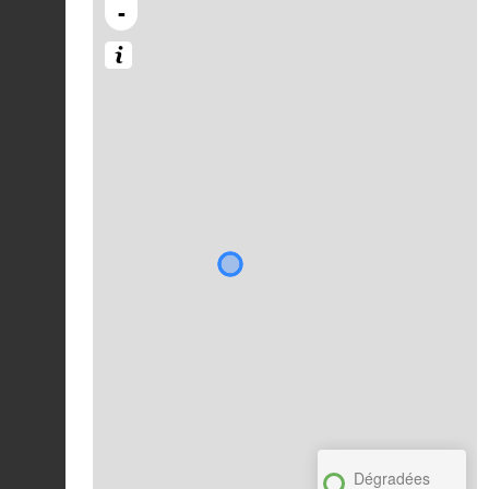
-
Dégradées