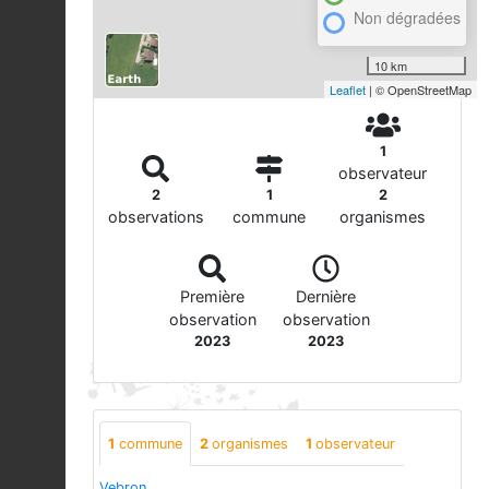
Non dégradées
10 km
Leaflet
| © OpenStreetMap
1
observateur
2
1
2
observations
commune
organismes
Première
Dernière
observation
observation
2023
2023
1
commune
2
organismes
1
observateur
Vebron