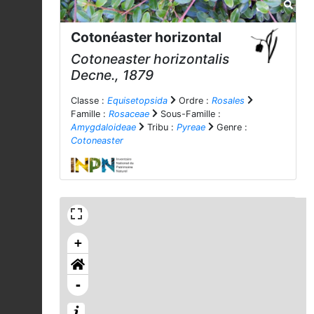
Cotonéaster horizontal
Cotoneaster horizontalis
Decne., 1879
Classe :
Equisetopsida
Ordre :
Rosales
Famille :
Rosaceae
Sous-Famille :
Amygdaloideae
Tribu :
Pyreae
Genre :
Cotoneaster
+
-