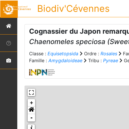
Biodiv'Cévennes
Cognassier du Japon remarq
Chaenomeles speciosa
(Sweet
Classe :
Equisetopsida
Ordre :
Rosales
Fam
Famille :
Amygdaloideae
Tribu :
Pyreae
Ge
+
-