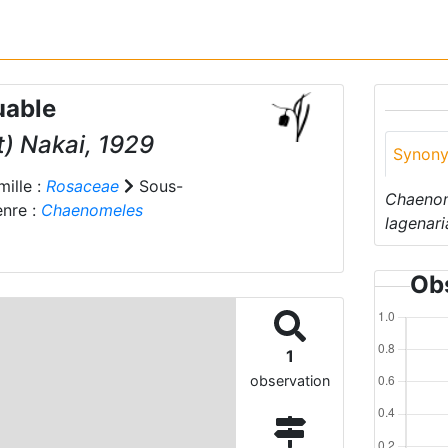
uable
) Nakai, 1929
Synon
ille :
Rosaceae
Sous-
Chaenom
nre :
Chaenomeles
lagenari
Obs
1
observation