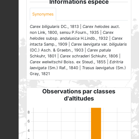
Informations espèce
Synonymes
Carex biligularis
DC., 1813 |
Carex helodes
auct.
non Link, 1800, sensu P.Fourn., 1935 |
Carex
helodes
subsp.
andalusica
H.Lindb., 1932 |
Carex
intacta
Samp., 1909 |
Carex laevigata
var.
biligularis
(DC.) Asch. & Graebn., 1903 |
Carex patula
Schkuhr, 1801 |
Carex schraderi
Schkuhr, 1806 |
Carex welwitschii
Boiss. ex Steud., 1855 |
Edritria
laevigata
(Sm.) Raf., 1840 |
Trasus laevigatus
(Sm.)
Gray, 1821
Observations par classes
d'altitudes