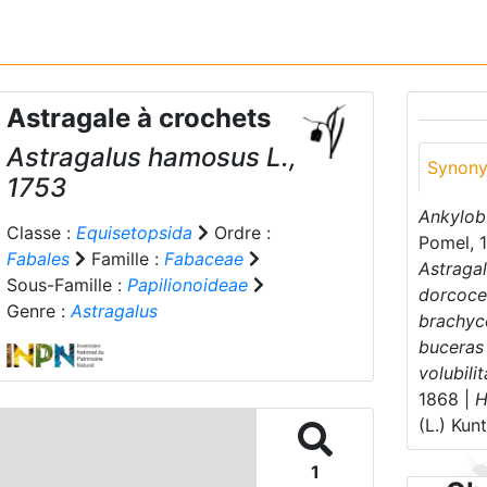
Astragale à crochets
Astragalus hamosus
L.,
Synon
1753
Ankylob
Classe :
Equisetopsida
Ordre :
Pomel, 
Fabales
Famille :
Fabaceae
Astraga
Sous-Famille :
Papilionoideae
dorcoce
Genre :
Astragalus
brachyc
buceras
volubili
1868 |
H
(L.) Kun
1