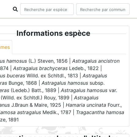
Informations espèce
ymes
us hamosus
(L.) Steven, 1856 |
Astragalus ancistron
1874 |
Astragalus brachyceras
Ledeb., 1822 |
lus buceras
Willd. ex Schltdl., 1813 |
Astragalus
ras
Bunge, 1868 |
Astragalus hamosus
subsp.
eras
(Ledeb.) Batt., 1889 |
Astragalus hamosus
var.
(Willd. ex Schltdl.) Rouy, 1899 |
Astragalus
tanus
J.Braun & Maire, 1925 |
Hamaria uncinata
Fourr.,
amosa astragalus
Medik., 1787 |
Tragacantha hamosa
tze, 1891