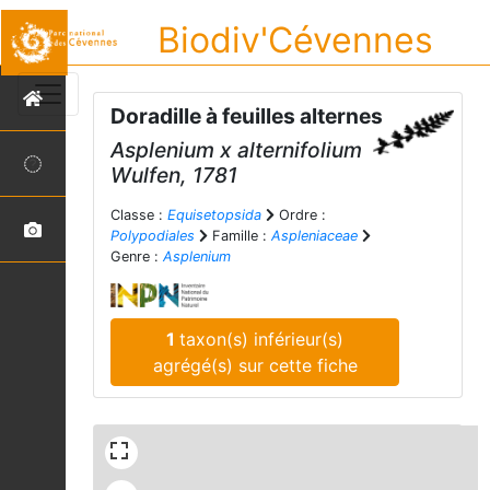
Biodiv'Cévennes
Doradille à feuilles alternes
Asplenium
x
alternifolium
Wulfen, 1781
Classe :
Equisetopsida
Ordre :
Polypodiales
Famille :
Aspleniaceae
Genre :
Asplenium
1
taxon(s) inférieur(s)
agrégé(s) sur cette fiche