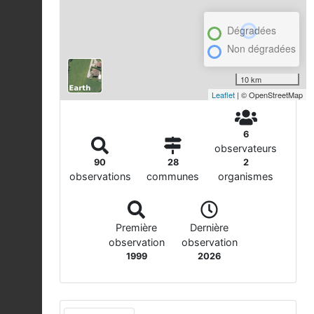
Dégradées
Non dégradées
10 km
Leaflet
| © OpenStreetMap
6
observateurs
90
28
2
observations
communes
organismes
Première
Dernière
observation
observation
1999
2026