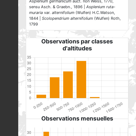
Asplenium germanicum
auct. non Weiss, 1770,
sensu Asch. & Graebn., 1896 |
Asplenium ruta-
muraria
var.
alternifolium
(Wulfen) H.C.Watson,
1844 |
Scolopendrium alternifolium
(Wulfen) Roth,
1799
Observations par classes
d'altitudes
Observations mensuelles