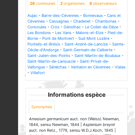
28
communes
2
organismes
6
observateurs
Aujac
-
Barre-des-Cévennes
-
Bonnevaux
-
Cans et
Cévennes
-
Cassagnas
-
Chadenet
-
Chambonas
-
Concoules
-
Cros
-
Génolhac
-
Le Collet-de-Dèze
-
Les Bondons
-
Les Vans
-
Malons-et-Elze
-
Pied-de-
Borne
-
Pont de Montvert - Sud Mont Lozère
-
Ponteils-et-Brésis
-
Saint-André-de-Lancize
-
Sainte-
Cécile-d'Andorge
-
Saint-Germain-de-Calberte
-
Saint-Julien-des-Points
-
Saint-Martin-de-Boubaux
-
Saint-Martin-de-Lansuscle
-
Saint-Privat-de-
Vallongue
-
Sénéchas
-
Ventalon en Cévennes
-
Vialas
-
Villefort
Informations espèce
Synonymes
Amesium germanicum
auct. non (Weiss) Newman,
1844, sensu Newman, 1844 |
Asplenium breynii
auct. non Retz., 1779, sensu W.D.J.Koch, 1845 |