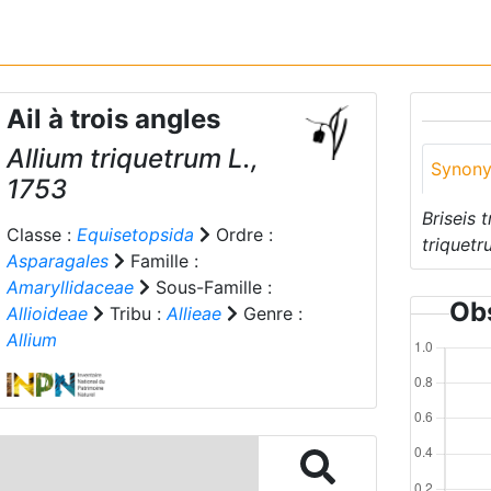
Ail à trois angles
Allium triquetrum
L.,
Synon
1753
Briseis 
Classe :
Equisetopsida
Ordre :
triquet
Asparagales
Famille :
Amaryllidaceae
Sous-Famille :
Obs
Allioideae
Tribu :
Allieae
Genre :
Allium