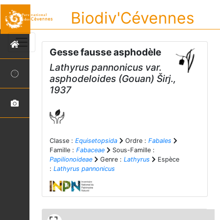
Biodiv'Cévennes
Gesse fausse asphodèle
Lathyrus pannonicus
var.
asphodeloides
(Gouan) Širj.,
1937
Classe :
Equisetopsida
Ordre :
Fabales
Famille :
Fabaceae
Sous-Famille :
Papilionoideae
Genre :
Lathyrus
Espèce
:
Lathyrus pannonicus