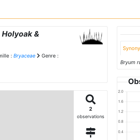
) Holyoak &
Synon
ille :
Bryaceae
Genre :
Bryum r
Obs
2
observations