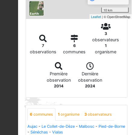
10 km
Leaflet
| © OpenStreetMap
3
observateurs
7
6
1
observations
communes
organisme
Première
Dernière
observation
observation
2014
2024
6
communes
1
organisme
3
observateurs
Aujac
-
Le Collet-de-Dèze
-
Malbosc
-
Pied-de-Borne
-
Sénéchas
-
Vialas