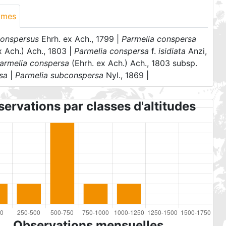
ymes
conspersus
Ehrh. ex Ach., 1799 |
Parmelia conspersa
x Ach.) Ach., 1803 |
Parmelia conspersa
f.
isidiata
Anzi,
armelia conspersa
(Ehrh. ex Ach.) Ach., 1803 subsp.
sa
|
Parmelia subconspersa
Nyl., 1869 |
ervations par classes d'altitudes
Observations mensuelles