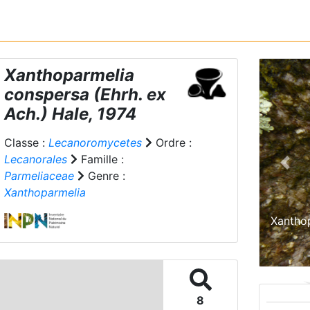
Xanthoparmelia
conspersa
(Ehrh. ex
Ach.) Hale, 1974
Classe :
Lecanoromycetes
Ordre :
Lecanorales
Famille :
Prev
Parmeliaceae
Genre :
Xanthoparmelia
Xanthop
8