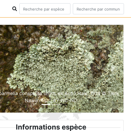
ious
Next
armelia conspersa (Ehrh. ex Ach.) Hale, 1974 © Tjerk
Nawijn - CC BY-NC-ND
Informations espèce