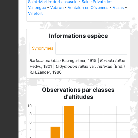
Saint-Martin-de-Lansuscle
-
Saint-Privat-de-
Vallongue
-
Vebron
-
Ventalon en Cévennes
-
Vialas
-
Villefort
Informations espèce
Synonymes
Barbula adriatica
Baumgartner, 1915 |
Barbula fallax
Hedw., 1801 |
Didymodon fallax
var.
reflexus
(Brid.)
R.H.Zander, 1980
Observations par classes
d'altitudes