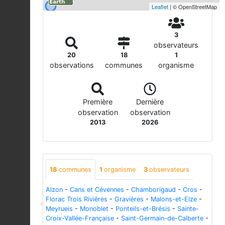
Leaflet
| © OpenStreetMap
3
observateurs
20
18
1
observations
communes
organisme
Première
Dernière
observation
observation
2013
2026
18
communes
1
organisme
3
observateurs
Alzon
-
Cans et Cévennes
-
Chamborigaud
-
Cros
-
Florac Trois Rivières
-
Gravières
-
Malons-et-Elze
-
Meyrueis
-
Monoblet
-
Ponteils-et-Brésis
-
Sainte-
Croix-Vallée-Française
-
Saint-Germain-de-Calberte
-