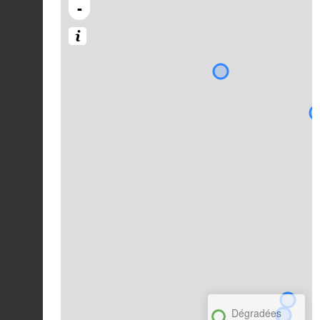
-
Dégradées