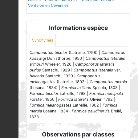
Ventalon en Cévennes
Informations espèce
Synonymes
Camponotus bicolor
(Latreille, 1798) |
Camponotus
kosswigi
Donisthorpe, 1950 |
Camponotus lateralis
armouri
Wheeler, 1926 |
Camponotus lateralis
purius
Santschi, 1929 |
Camponotus lateralis
var.
balearis
Santschi, 1929 |
Camponotus
melanogastes
(Latreille, 1802) |
Camponotus merula
(Losana, 1834) |
Formica axillaris
Spinola, 1808 |
Formica bicolor
Latreille, 1798 |
Formica hemipsila
Förster, 1850 |
Formica lateralis
Olivier, 1792 |
Formica melanogastes
Latreille, 1802 |
Formica
merula
Losana, 1834 |
Formica pallidinervis
Brullé,
1833
Observations par classes