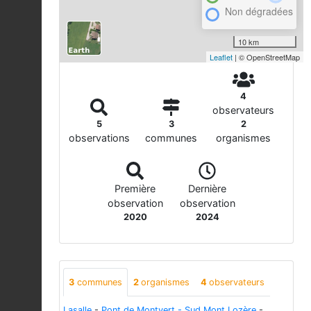
Non dégradées
10 km
Leaflet
| © OpenStreetMap
4
observateurs
5
3
2
observations
communes
organismes
Première
Dernière
observation
observation
2020
2024
3
communes
2
organismes
4
observateurs
Lasalle
-
Pont de Montvert - Sud Mont Lozère
-