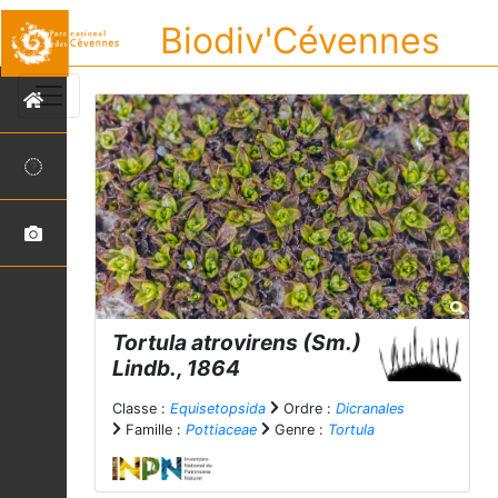
Biodiv'Cévennes
Tortula atrovirens
(Sm.)
Lindb., 1864
Classe :
Equisetopsida
Ordre :
Dicranales
Famille :
Pottiaceae
Genre :
Tortula