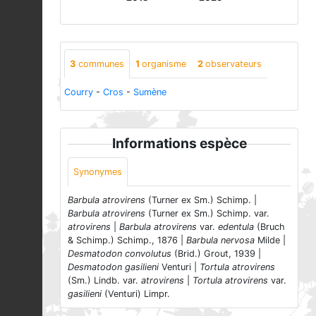
3
communes
1
organisme
2
observateurs
Courry
-
Cros
-
Sumène
Informations espèce
Synonymes
Barbula atrovirens
(Turner ex Sm.) Schimp. |
Barbula atrovirens
(Turner ex Sm.) Schimp. var.
atrovirens
|
Barbula atrovirens
var.
edentula
(Bruch
& Schimp.) Schimp., 1876 |
Barbula nervosa
Milde |
Desmatodon convolutus
(Brid.) Grout, 1939 |
Desmatodon gasilieni
Venturi |
Tortula atrovirens
(Sm.) Lindb. var.
atrovirens
|
Tortula atrovirens
var.
gasilieni
(Venturi) Limpr.