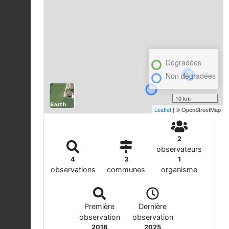
Dégradées
Non dégradées
10 km
Leaflet
| © OpenStreetMap
2
observateurs
4
3
1
observations
communes
organisme
Première
Dernière
observation
observation
2018
2025