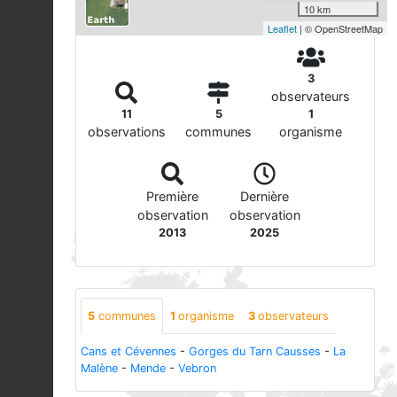
10 km
Leaflet
| © OpenStreetMap
3
observateurs
11
5
1
observations
communes
organisme
Première
Dernière
observation
observation
2013
2025
5
communes
1
organisme
3
observateurs
Cans et Cévennes
-
Gorges du Tarn Causses
-
La
Malène
-
Mende
-
Vebron