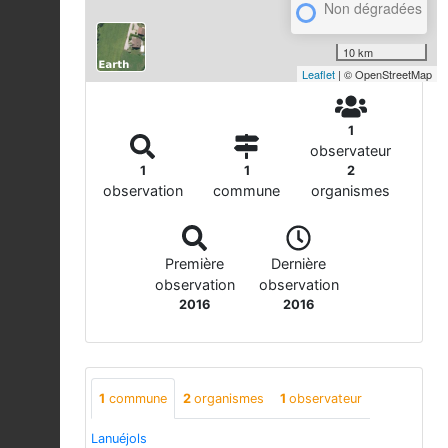
Non dégradées
10 km
Leaflet
| © OpenStreetMap
1
observateur
1
1
2
observation
commune
organismes
Première
Dernière
observation
observation
2016
2016
1
commune
2
organismes
1
observateur
Lanuéjols