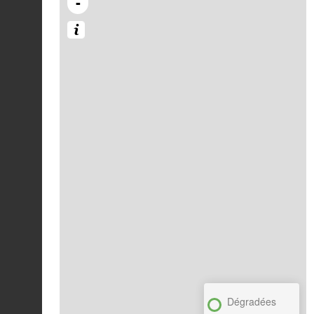
-
Dégradées