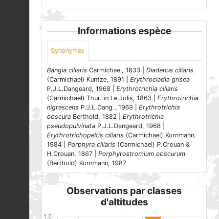
Informations espèce
Synonymes
Bangia ciliaris
Carmichael, 1833 |
Diadenus ciliaris
(Carmichael) Kuntze, 1891 |
Erythrocladia grisea
P.J.L.Dangeard, 1968 |
Erythrotrichia ciliaris
(Carmichael) Thur.
in
Le Jolis, 1863 |
Erythrotrichia
nigrescens
P.J.L.Dang., 1969 |
Erythrotrichia
obscura
Berthold, 1882 |
Erythrotrichia
pseudopulvinata
P.J.L.Dangeard, 1968 |
Erythrotrichopeltis ciliaris
(Carmichael) Kornmann,
1984 |
Porphyra ciliaris
(Carmichael) P.Crouan &
H.Crouan, 1867 |
Porphyrostromium obscurum
(Berthold) Kornmann, 1987
Observations par classes
d'altitudes