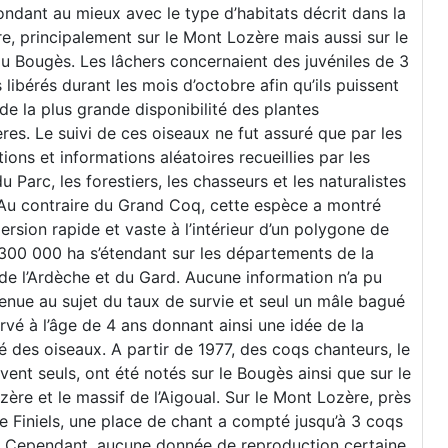
ndant au mieux avec le type d’habitats décrit dans la
ure, principalement sur le Mont Lozère mais aussi sur le
u Bougès. Les lâchers concernaient des juvéniles de 3
 libérés durant les mois d’octobre afin qu’ils puissent
 de la plus grande disponibilité des plantes
ères. Le suivi de ces oiseaux ne fut assuré que par les
ions et informations aléatoires recueillies par les
u Parc, les forestiers, les chasseurs et les naturalistes
 Au contraire du Grand Coq, cette espèce a montré
ersion rapide et vaste à l’intérieur d’un polygone de
300 000 ha s’étendant sur les départements de la
de l’Ardèche et du Gard. Aucune information n’a pu
enue au sujet du taux de survie et seul un mâle bagué
rvé à l’âge de 4 ans donnant ainsi une idée de la
é des oiseaux. A partir de 1977, des coqs chanteurs, le
vent seuls, ont été notés sur le Bougès ainsi que sur le
ère et le massif de l’Aigoual. Sur le Mont Lozère, près
e Finiels, une place de chant a compté jusqu’à 3 coqs
. Cependant, aucune donnée de reproduction certaine