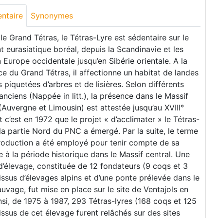
ntaire
Synonymes
 Grand Tétras, le Tétras-Lyre est sédentaire sur le
t eurasiatique boréal, depuis la Scandinavie et les
 Europe occidentale jusqu’en Sibérie orientale. A la
ce du Grand Tétras, il affectionne un habitat de landes
 piquetées d’arbres et de lisières. Selon différents
anciens (Nappée in litt.), la présence dans le Massif
(Auvergne et Limousin) est attestée jusqu’au XVIII°
Et c’est en 1972 que le projet « d’acclimater » le Tétras-
 la partie Nord du PNC a émergé. Par la suite, le terme
troduction a été employé pour tenir compte de sa
 à la période historique dans le Massif central. Une
’élevage, constituée de 12 fondateurs (9 coqs et 3
issus d’élevages alpins et d’une ponte prélevée dans le
auvage, fut mise en place sur le site de Ventajols en
nsi, de 1975 à 1987, 293 Tétras-lyres (168 coqs et 125
issus de cet élevage furent relâchés sur des sites