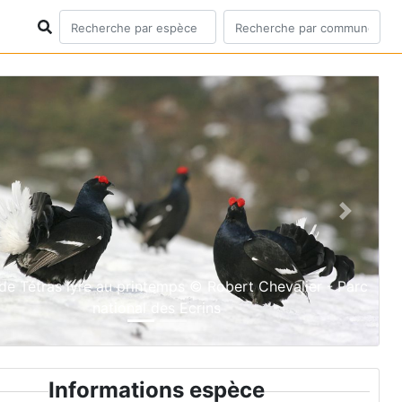
ious
Next
de Tétras lyre au printemps © Robert Chevalier - Parc
national des Ecrins
Informations espèce