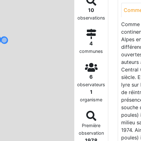
10
Comme
observations
Comme le
continen
Alpes en
4
différen
communes
ouvertes
auteurs 
Central 
6
siècle. 
lyre sur
observateurs
1
de réin
présence
organisme
souche d
poules) 
milieu s
Première
1974. Ai
observation
poules) 
1978