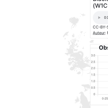
(W1C
CC-BY-
Auteur
:
Obs