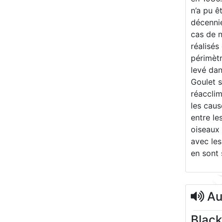
n’a pu ê
décenni
cas de n
réalisés
périmètr
levé dan
Goulet s
réacclim
les caus
entre le
oiseaux
avec les
en sont 
Aud
Black