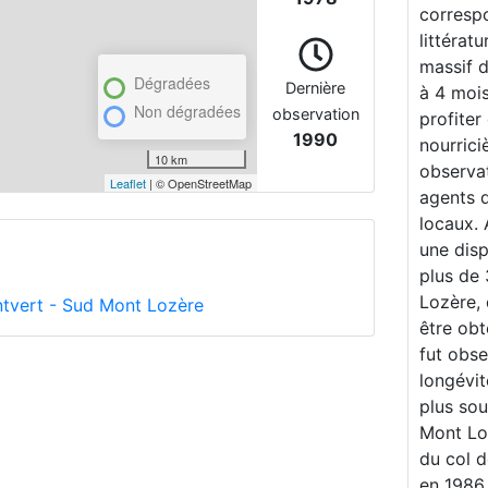
correspo
littérat
massif d
Dégradées
Dernière
à 4 mois
Non dégradées
observation
profiter
1990
nourrici
10 km
observat
Leaflet
| © OpenStreetMap
agents d
locaux.
une disp
plus de 
Lozère, 
tvert - Sud Mont Lozère
être obt
fut obse
longévit
plus sou
Mont Loz
du col d
en 1986