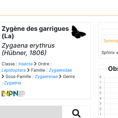
Zygène des garrigues
(La)
Synon
Zygaena erythrus
(Hübner, 1806)
Sphinx 
Classe :
Insecta
Ordre :
Obs
Lepidoptera
Famille :
Zygaenidae
Sous-Famille :
Zygaeninae
Genre
:
Zygaena