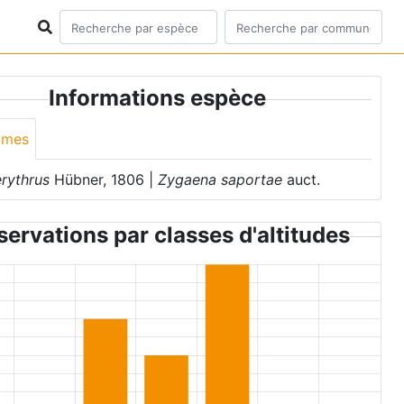
Informations espèce
ymes
erythrus
Hübner, 1806 |
Zygaena saportae
auct.
ervations par classes d'altitudes