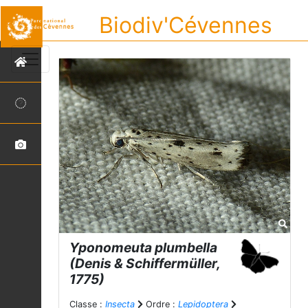
Biodiv'Cévennes
Yponomeuta plumbella
(Denis & Schiffermüller,
1775)
Classe :
Insecta
Ordre :
Lepidoptera