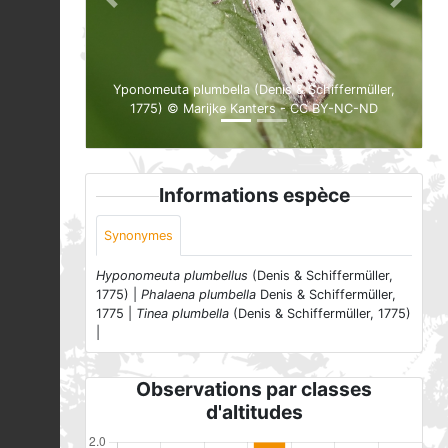
Previous
Next
Yponomeuta plumbella (Denis & Schiffermüller,
1775) © Marijke Kanters - CC BY-NC-ND
Informations espèce
Synonymes
Hyponomeuta plumbellus
(Denis & Schiffermüller,
1775) |
Phalaena plumbella
Denis & Schiffermüller,
1775 |
Tinea plumbella
(Denis & Schiffermüller, 1775)
|
Observations par classes
d'altitudes