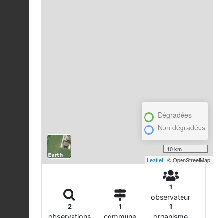
Dégradées
Non dégradées
10 km
Leaflet
| © OpenStreetMap
1
observateur
2
1
1
observations
commune
organisme