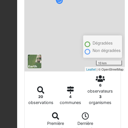
Dégradées
Non dégradées
10 km
Leaflet
| © OpenStreetMap
6
observateurs
20
4
3
observations
communes
organismes
Première
Dernière