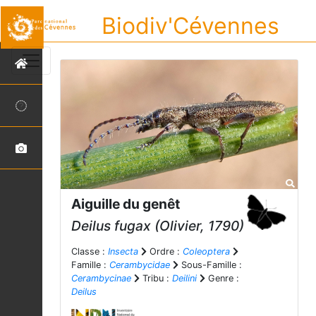
Biodiv'Cévennes
Aiguille du genêt
Deilus fugax
(Olivier, 1790)
Classe :
Insecta
Ordre :
Coleoptera
Famille :
Cerambycidae
Sous-Famille :
Cerambycinae
Tribu :
Deilini
Genre :
Deilus