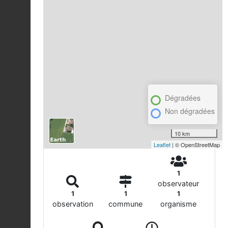
Dégradées
Non dégradées
10 km
Leaflet
| © OpenStreetMap
1
observateur
1
1
1
observation
commune
organisme