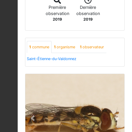
Première
Dernière
observation
observation
2019
2019
1
commune
1
organisme
1
observateur
Saint-Étienne-du-Valdonnez
Previous
Next