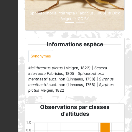
Sphaerophoria interrupta (Fabricius, 1805) © Dick
Belgers - CC BY
Informations espèce
Synonymes
Melithreptus pictus
(Meigen, 1822) |
Scaeva
interrupta
Fabricius, 1805 |
Sphaerophoria
menthastri
auct. non (Linnaeus, 1758) |
Syrphus
menthastri
auct. non (Linnaeus, 1758) |
Syrphus
pictus
Meigen, 1822
Observations par classes
d'altitudes