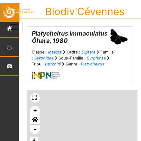
Biodiv'Cévennes
Platycheirus immaculatus
Ôhara, 1980
Classe :
Insecta
Ordre :
Diptera
Famille
:
Syrphidae
Sous-Famille :
Syrphinae
Tribu :
Bacchini
Genre :
Platycheirus
+
-