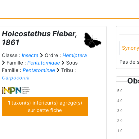
Holcostethus
Fieber,
1861
Synon
Classe :
Insecta
Ordre :
Hemiptera
Pas de 
Famille :
Pentatomidae
Sous-
Famille :
Pentatominae
Tribu :
Carpocorini
Obs
1
taxon(s) inférieur(s) agrégé(s)
sur cette fiche