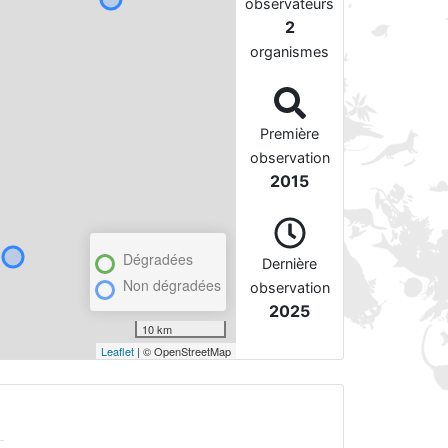
observateurs
2
organismes
Première
observation
2015
Dégradées
Dernière
Non dégradées
observation
2025
10 km
Leaflet
| © OpenStreetMap