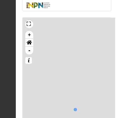
+
-
Chargement...