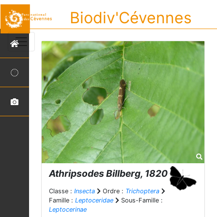
Biodiv'Cévennes
Athripsodes
Billberg, 1820
Classe :
Insecta
Ordre :
Trichoptera
Famille :
Leptoceridae
Sous-Famille :
Leptocerinae