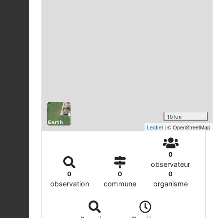
10 km
Leaflet
| © OpenStreetMap
0
observateur
0
0
0
observation
commune
organisme