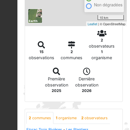
Non dégradées
10 km
Leaflet
| © OpenStreetMap
2
observateurs
15
2
1
observations
communes
organisme
Première
Dernière
observation
observation
2025
2026
2
communes
1
organisme
2
observateurs
Florac Trois Rivières
-
Les Plantiers