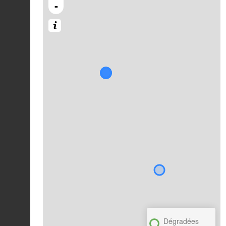
-
Dégradées