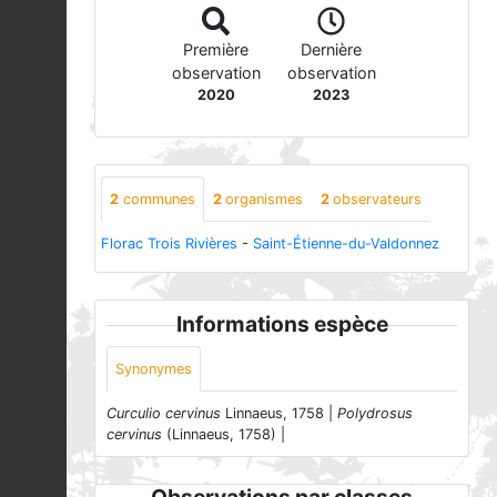
Première
Dernière
observation
observation
2020
2023
2
communes
2
organismes
2
observateurs
Florac Trois Rivières
-
Saint-Étienne-du-Valdonnez
Informations espèce
Synonymes
Curculio cervinus
Linnaeus, 1758 |
Polydrosus
cervinus
(Linnaeus, 1758) |
Observations par classes