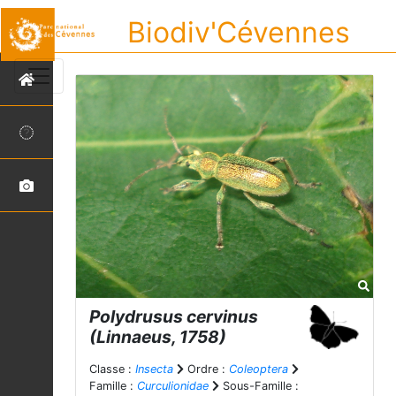
Biodiv'Cévennes
Polydrusus cervinus
(Linnaeus, 1758)
Classe :
Insecta
Ordre :
Coleoptera
Famille :
Curculionidae
Sous-Famille :