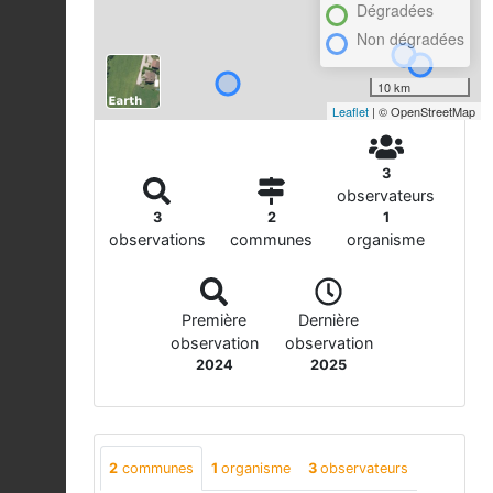
Dégradées
Non dégradées
10 km
Leaflet
| © OpenStreetMap
3
observateurs
3
2
1
observations
communes
organisme
Première
Dernière
observation
observation
2024
2025
2
communes
1
organisme
3
observateurs