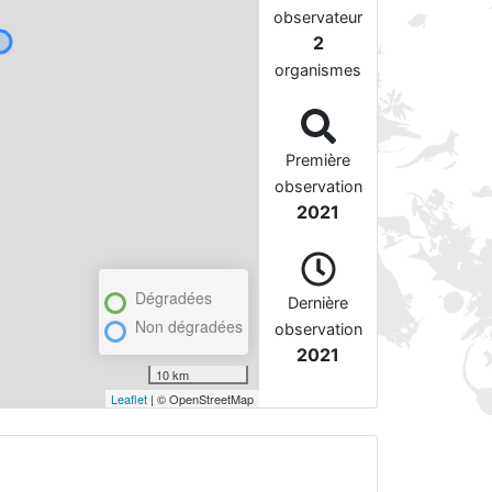
observateur
2
organismes
Première
observation
2021
Dégradées
Dernière
Non dégradées
observation
2021
10 km
Leaflet
| © OpenStreetMap