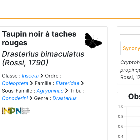
Taupin noir à taches
rouges
Synon
Drasterius bimaculatus
(Rossi, 1790)
Cryptoh
propinq
Classe :
Insecta
Ordre :
Rossi, 1
Coleoptera
Famille :
Elateridae
Sous-Famille :
Agrypninae
Tribu :
Obs
Conoderini
Genre :
Drasterius