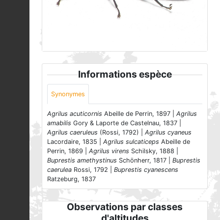
Agrilus cyanescens (Ratzeburg, 1837) © Dick
Belgers - CC BY
Informations espèce
Synonymes
Agrilus acuticornis
Abeille de Perrin, 1897 |
Agrilus
amabilis
Gory & Laporte de Castelnau, 1837 |
Agrilus caeruleus
(Rossi, 1792) |
Agrilus cyaneus
Lacordaire, 1835 |
Agrilus sulcaticeps
Abeille de
Perrin, 1869 |
Agrilus virens
Schilsky, 1888 |
Buprestis amethystinus
Schönherr, 1817 |
Buprestis
caerulea
Rossi, 1792 |
Buprestis cyanescens
Ratzeburg, 1837
Observations par classes
d'altitudes