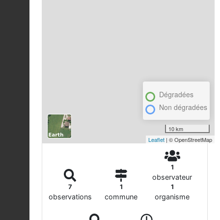
Dégradées
Non dégradées
10 km
Leaflet
| © OpenStreetMap
1
observateur
7
1
1
observations
commune
organisme