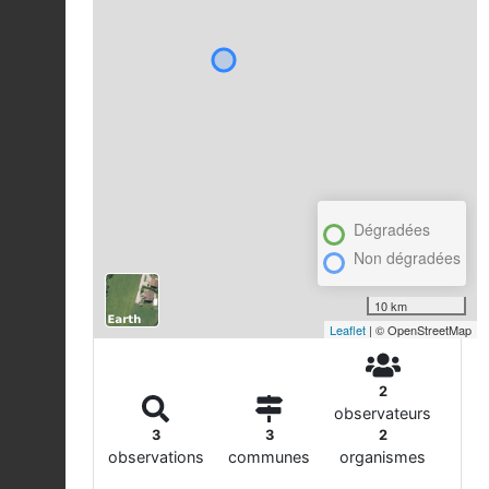
Dégradées
Non dégradées
10 km
Leaflet
| © OpenStreetMap
2
observateurs
3
3
2
observations
communes
organismes