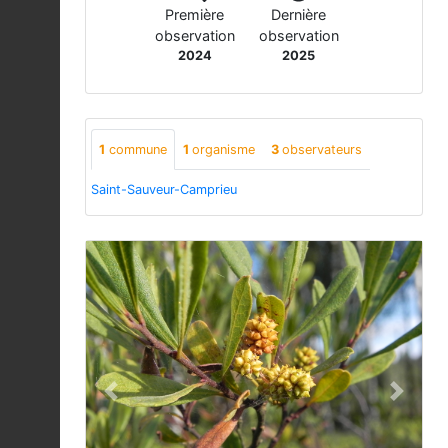
Première
Dernière
observation
observation
2024
2025
1
commune
1
organisme
3
observateurs
Saint-Sauveur-Camprieu
Previous
Next