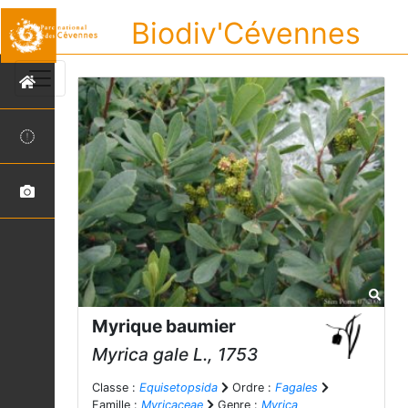
Biodiv'Cévennes
Myrique baumier
Myrica gale
L., 1753
Classe :
Equisetopsida
Ordre :
Fagales
Famille :
Myricaceae
Genre :
Myrica