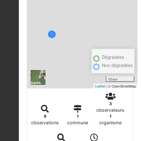
Dégradées
Non dégradées
10 km
Leaflet
| © OpenStreetMap
3
observateurs
9
1
1
observations
commune
organisme