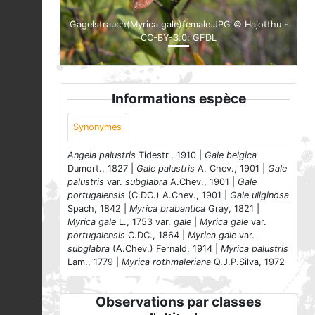
Gagelstrauch(Myrica gale)female.JPG © Hajotthu -
CC-BY-3.0; GFDL
Informations espèce
Synonymes
Angeia palustris
Tidestr., 1910 |
Gale belgica
Dumort., 1827 |
Gale palustris
A. Chev., 1901 |
Gale
palustris
var.
subglabra
A.Chev., 1901 |
Gale
portugalensis
(C.DC.) A.Chev., 1901 |
Gale uliginosa
Spach, 1842 |
Myrica brabantica
Gray, 1821 |
Myrica gale
L., 1753 var.
gale
|
Myrica gale
var.
portugalensis
C.DC., 1864 |
Myrica gale
var.
subglabra
(A.Chev.) Fernald, 1914 |
Myrica palustris
Lam., 1779 |
Myrica rothmaleriana
Q.J.P.Silva, 1972
Observations par classes