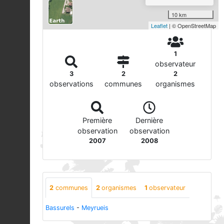
10 km
Leaflet
| © OpenStreetMap
1
observateur
3
2
2
observations
communes
organismes
Première
Dernière
observation
observation
2007
2008
2
communes
2
organismes
1
observateur
Bassurels
-
Meyrueis