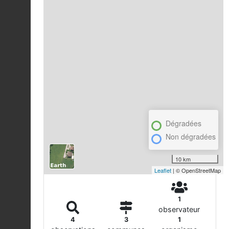
Dégradées
Non dégradées
10 km
Leaflet
| © OpenStreetMap
1
observateur
4
3
1