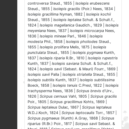
controversa
Steud., 1855 |
Isolepis erubescens
Steud., 1855 |
Isolepis gracilis
(Poir.) Nees, 1834 |
Isolepis gracillima
Nyman, 1882 |
Isolepis kochii
Steud., 1855 |
Isolepis leptalea
Schult. & Schult.f.,
1824 |
Isolepis magellanica
Gaudich., 1829 |
Isolepis
meyeniana
Nees, 1837 |
Isolepis microcarpa
Nees,
1836 |
Isolepis mineae
Parl., 1846 |
Isolepis
modesta
Phil., 1858 |
Isolepis pholiodes
Steud.,
1855 |
Isolepis prolifera
Melis, 1875 |
Isolepis
punctulata
Steud., 1855 |
Isolepis pygmaea
Kunth,
1837 |
Isolepis riparia
R.Br., 1810 |
Isolepis rupestris
Kunth, 1837 |
Isolepis saviana
Schult. & Schult.f.,
1824 |
Isolepis savii
(Sebast. & Mauri) Fourr., 1869 |
Isolepis savii
Palla |
Isolepis striatella
Steud., 1855 |
Isolepis subtilis
Kunth, 1837 |
Isolepis subtilissima
Boeck, 1858 |
Isolepis tenuis
C.Presl, 1822 |
Isolepis
trachysperma
Nees, 1836 |
Scirpus brevis
d'Urv.,
1826 |
Scirpus cernuus
Vahl, 1805 |
Scirpus gracilis
Poir., 1805 |
Scirpus gracillimus
Kohts, 1869 |
Scirpus leptaleus
Dulac, 1867 |
Scirpus leptaleus
W.D.J.Koch, 1824 |
Scirpus leptocaulis
Torr., 1857 |
Scirpus pygmaeus
(Kunth) A.Gray, 1868 |
Scirpus
riparius
(R.Br.) Poir., 1817 |
Scirpus savii
Sebast. &