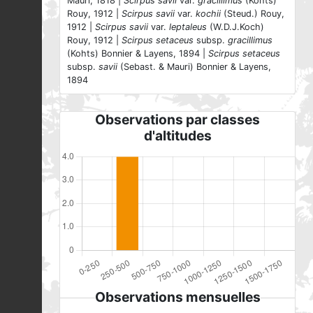
Mauri, 1818 |
Scirpus savii
var.
gracillimus
(Kohts)
Rouy, 1912 |
Scirpus savii
var.
kochii
(Steud.) Rouy,
1912 |
Scirpus savii
var.
leptaleus
(W.D.J.Koch)
Rouy, 1912 |
Scirpus setaceus
subsp.
gracillimus
(Kohts) Bonnier & Layens, 1894 |
Scirpus setaceus
subsp.
savii
(Sebast. & Mauri) Bonnier & Layens,
1894
Observations par classes
d'altitudes
Observations mensuelles