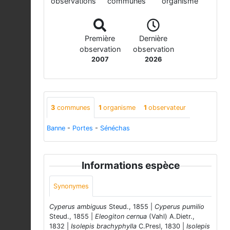
observations
communes
organisme
Première
Dernière
observation
observation
2007
2026
3
communes
1
organisme
1
observateur
Banne
-
Portes
-
Sénéchas
Informations espèce
Synonymes
Cyperus ambiguus
Steud., 1855 |
Cyperus pumilio
Steud., 1855 |
Eleogiton cernua
(Vahl) A.Dietr.,
1832 |
Isolepis brachyphylla
C.Presl, 1830 |
Isolepis