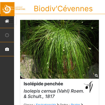
Biodiv'Cévennes
Isolépide penchée
Isolepis cernua
(Vahl) Roem.
& Schult., 1817
Classe :
Equisetopsida
Ordre :
Poales