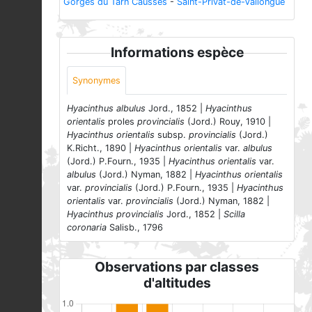
Gorges du Tarn Causses
-
Saint-Privat-de-Vallongue
Informations espèce
Synonymes
Hyacinthus albulus
Jord., 1852 |
Hyacinthus
orientalis
proles
provincialis
(Jord.) Rouy, 1910 |
Hyacinthus orientalis
subsp.
provincialis
(Jord.)
K.Richt., 1890 |
Hyacinthus orientalis
var.
albulus
(Jord.) P.Fourn., 1935 |
Hyacinthus orientalis
var.
albulus
(Jord.) Nyman, 1882 |
Hyacinthus orientalis
var.
provincialis
(Jord.) P.Fourn., 1935 |
Hyacinthus
orientalis
var.
provincialis
(Jord.) Nyman, 1882 |
Hyacinthus provincialis
Jord., 1852 |
Scilla
coronaria
Salisb., 1796
Observations par classes
d'altitudes