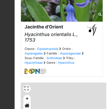
Jacinthe d'Orient
Hyacinthus orientalis
L.,
1753
Classe :
Equisetopsida
Ordre :
Asparagales
Famille :
Asparagaceae
Sous-Famille :
Scilloideae
Tribu :
Hyacintheae
Genre :
Hyacinthus
+