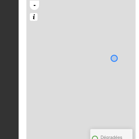
-
Dégradées