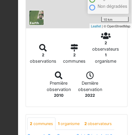
Non dégradées
10 km
Leaflet
| © OpenStreetMap
2
observateurs
2
2
1
observations
communes
organisme
Première
Dernière
observation
observation
2010
2022
2
communes
1
organisme
2
observateurs